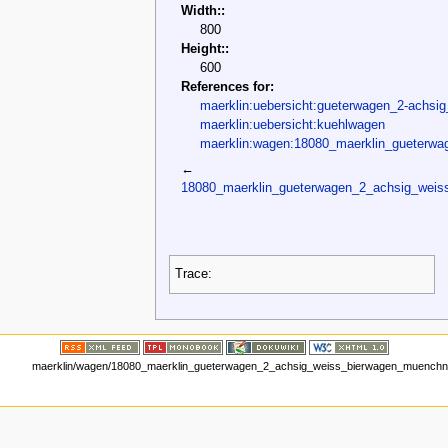
Width::
800
Height::
600
References for:
maerklin:uebersicht:gueterwagen_2-achsi
maerklin:uebersicht:kuehlwagen
maerklin:wagen:18080_maerklin_gueterwa
←
18080_maerklin_gueterwagen_2_achsig_weis
Trace:
maerklin/wagen/18080_maerklin_gueterwagen_2_achsig_weiss_bierwagen_muenchner