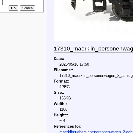
17310_maerklin_personenwag
Date::
2025/05/16 17:50
Filename::
17310_maerklin_personenwagen_2_achsig
Format::
JPEG
Size::
155KB
Width::
1100
Height::
601
References for:
maerklin:uebersicht:personenwagen_2-ach