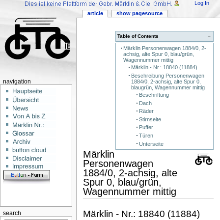
Log In
article
show pagesource
Table of Contents
−
Märklin Personenwagen 1884/0, 2-
achsig, alte Spur 0, blau/grün,
Wagennummer mittig
Märklin - Nr.: 18840 (11884)
Beschreibung Personenwagen
1884/0, 2-achsig, alte Spur 0,
navigation
blaugrün, Wagennummer mittig
Beschriftung
Dach
Räder
Stirnseite
Puffer
Türen
Unterseite
Märklin
Personenwagen
1884/0, 2-achsig, alte
Spur 0, blau/grün,
Wagennummer mittig
Märklin - Nr.: 18840 (11884)
search