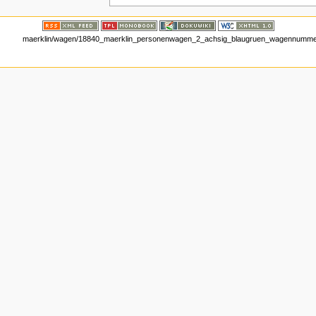
maerklin/wagen/18840_maerklin_personenwagen_2_achsig_blaugruen_wagennummer_