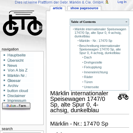
Log In
article
show pagesource
Table of Contents
−
Märklin internationaler Speisewagen
1747/0 Sp, alte Spur 0, 4-achsig,
dunkelblau
Märklin - Nr.: 17470 Sp
Beschreibung internationaler
Speisewagen 1747/0 Sp, alte
navigation
Spur 0, 4-achsig, dunkelblau
Dach
Drehgestelle
Fixkupplung
Inneneinrichtung
Räder
Türen
Unterseite
Märklin internationaler
Speisewagen 1747/0
Sp, alte Spur 0, 4-
achsig, dunkelblau
Märklin - Nr.: 17470 Sp
search