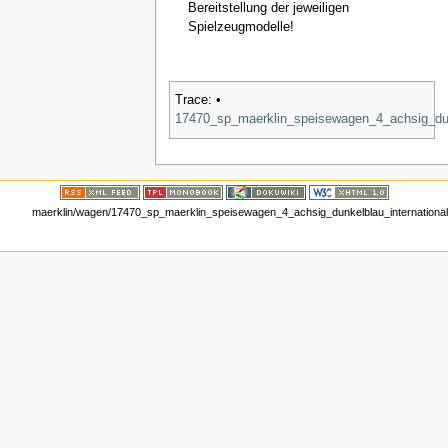
Bereitstellung der jeweiligen
Spielzeugmodelle!
Trace:
•
17470_sp_maerklin_speisewagen_4_achsig_dunk
maerklin/wagen/17470_sp_maerklin_speisewagen_4_achsig_dunkelblau_international.