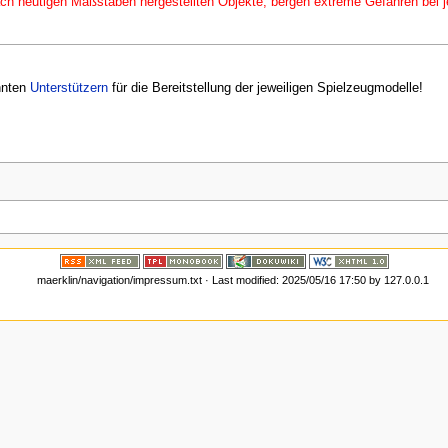
nach heutigen Maßstäben hergestellten Objekte, bergen extreme Gefahren bei
nnten
Unterstützern
für die Bereitstellung der jeweiligen Spielzeugmodelle!
maerklin/navigation/impressum.txt
· Last modified:
2025/05/16 17:50
by
127.0.0.1