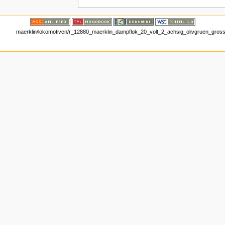
maerklin/lokomotiven/r_12880_maerklin_dampflok_20_volt_2_achsig_olivgruen_grosse