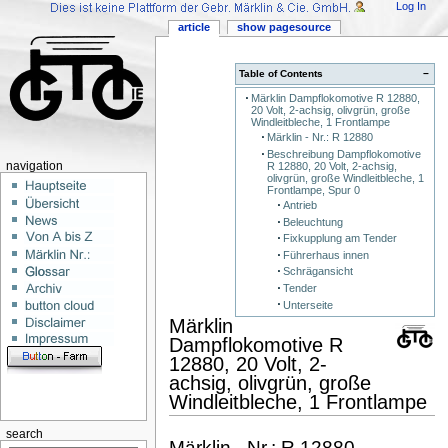
Log In
article
show pagesource
Table of Contents
−
Märklin Dampflokomotive R 12880,
20 Volt, 2-achsig, olivgrün, große
Windleitbleche, 1 Frontlampe
Märklin - Nr.: R 12880
Beschreibung Dampflokomotive
R 12880, 20 Volt, 2-achsig,
navigation
olivgrün, große Windleitbleche, 1
Frontlampe, Spur 0
Antrieb
Beleuchtung
Fixkupplung am Tender
Führerhaus innen
Schrägansicht
Tender
Unterseite
Märklin
Dampflokomotive R
12880, 20 Volt, 2-
achsig, olivgrün, große
Windleitbleche, 1 Frontlampe
search
Märklin - Nr.: R 12880