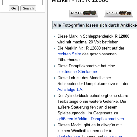
Diese Märklin Schlepptenderlok
R 12880
wird mit maximal 20 Volt betrieben.
Die Märklin Nr.: R 12880 steht auf der
rechten Seite
des geschlossenen
Führerhauses.
Diese Dampflokomotive hat eine
elektrische Stirnlampe
.
Diese Lok ist das Modell einer
Schlepptender-Dampflokomotive mit der
Achsfolge 1 A
.
Der Zylinderblock beherbergt eine starre
Treibstange ohne weitere Gelenke. Die
äußere Steuerung fehlt an diesem
Spielzeugmodell im Gegensatz zu
größeren Märklin - Dampflokomotiven
.
Dieses Modell gibt es in olivgrün mit
kleinen Windleitblechen oder in
dunkelgrüner
, brauner und
schwarzer